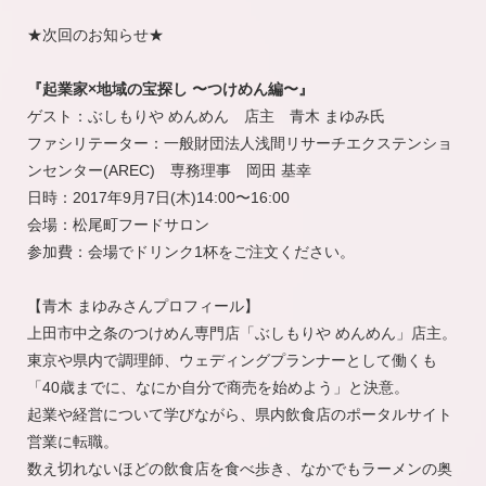
★次回のお知らせ★
『起業家×地域の宝探し 〜つけめん編〜』
ゲスト：ぶしもりや めんめん 店主 青木 まゆみ氏
ファシリテーター：一般財団法人浅間リサーチエクステンショ
ンセンター(AREC) 専務理事 岡田 基幸
日時：2017年9月7日(木)14:00〜16:00
会場：松尾町フードサロン
参加費：会場でドリンク1杯をご注文ください。
【青木 まゆみさんプロフィール】
上田市中之条のつけめん専門店「ぶしもりや めんめん」店主。
東京や県内で調理師、ウェディングプランナーとして働くも
「40歳までに、なにか自分で商売を始めよう」と決意。
起業や経営について学びながら、県内飲食店のポータルサイト
営業に転職。
数え切れないほどの飲食店を食べ歩き、なかでもラーメンの奥