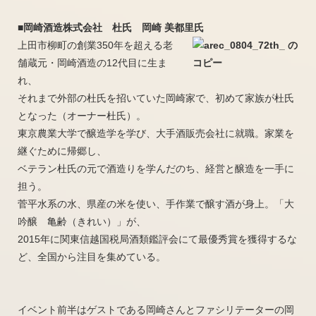
■岡崎酒造株式会社 杜氏 岡崎 美都里氏
上田市柳町の創業350年を超える老
舗蔵元・岡崎酒造の12代目に生ま
れ、
それまで外部の杜氏を招いていた岡崎家で、初めて家族が杜氏
となった（オーナー杜氏）。
東京農業大学で醸造学を学び、大手酒販売会社に就職。家業を
継ぐために帰郷し、
ベテラン杜氏の元で酒造りを学んだのち、経営と醸造を一手に
担う。
菅平水系の水、県産の米を使い、手作業で醸す酒が身上。「大
吟醸 亀齢（きれい）」が、
2015年に関東信越国税局酒類鑑評会にて最優秀賞を獲得するな
ど、全国から注目を集めている。
イベント前半はゲストである岡崎さんとファシリテーターの岡