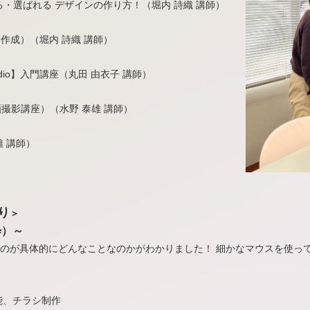
れる・選ばれる デザインの作り方！（堀内 詩織 講師）
本作成）（堀内 詩織 講師）
dio】入門講座（丸田 由衣子 講師）
撮影講座）（水野 泰雄 講師）
雄 講師）
り
＞
粋）～
のが具体的にどんなことなのかがわかりました！ 細かなマウスを使っ
能、チラシ制作