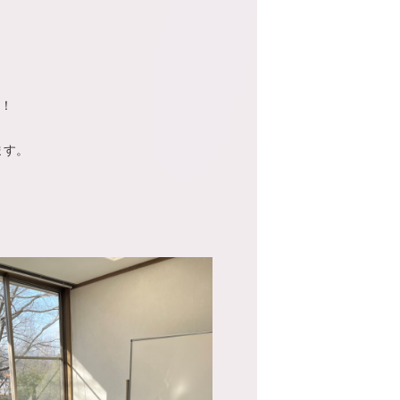
！
ます。