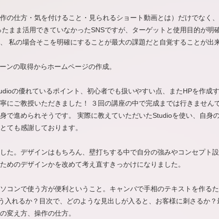
作の仕方・気を付けること・見られるショート動画とは）だけでなく、
ったまま活用できていなかったSNSですが、ターゲットと使用目的が明
、 私の場合そこを明確にすることが最大の課題だと自覚することが出
ドメーンの取得からホームページの作成。
、Studioの優れているポイント、初心者でも扱いやすい点、またHPを作
寧にご教授いただきました！ ３回の講座の中で完成までは行きません
で進められそうです。 実際に教えていただいたStudioを使い、自身
とても感謝しております。
した。デザインはもちろん、壁打ちする中で自分の強みやコンセプト設
ためのデザインかを改めて考え直すきっかけになりました。
ソコンで使う方が便利ということ。キャンバで手相のテキストを作るた
どう入れるか？目次で、どのような見出しが入ると、お客様に刺さるか
の変え方、操作の仕方。